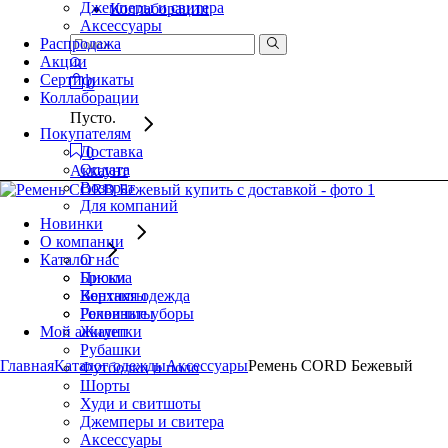
Джемперы и свитера
Коллаборации
Аксессуары
Распродажа
Акции
Сертификаты
0
Коллаборации
Пусто.
Покупателям
Доставка
0
Оплата
Аккаунт
Возврат
Для компаний
Новинки
О компании
Каталог
О нас
Брюки
Письма
Верхняя одежда
Контакты
Головные уборы
Реквизиты
Мой аккаунт
Жилетки
Рубашки
Главная
Каталог одежды
Аксессуары
Ремень CORD Бежевый
Футболки и поло
Шорты
Худи и свитшоты
Джемперы и свитера
Аксессуары