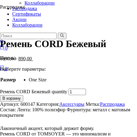
Коллаборации
Распродажа
Распродажа
Сертификаты
Акции
Коллаборации
Ремень CORD Бежевый
0
Пусто.
1890,00
890,00
0
Выберите параметры:
Размер
One Size
Ремень CORD Бежевый quantity
В корзину
Артикул:
600147
Категория:
Аксессуары
Метка:
Распродажа
Состав: Лента: 100% полиэфир Фурнитура: металл с матовым
покрытием
Лаконичный акцент, который держит форму.
Ремень CORD от TOMSOYER — это минимализм и