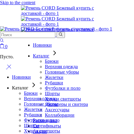
Skip to the content
Новинки
0
Каталог
Пусто.
Брюки
Верхняя одежда
Головные уборы
Новинки
Жилетки
Рубашки
Каталог
Футболки и поло
Брюки
Шорты
Верхняя одежда
Худи и свитшоты
Головные уборы
Джемперы и свитера
Жилетки
Аксессуары
Рубашки
Коллаборации
Футболки и поло
Распродажа
Шорты
Сертификаты
Худи и свитшоты
Акции